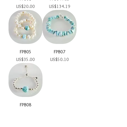
Precio
Precio
US$20.00
US$134.19
FPB05
FPB07
Precio
Precio
US$35.00
US$50.10
FPB08
Precio
US$71.57