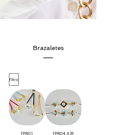
Brazaletes
Filtro
FPB01
FPB04 A/B